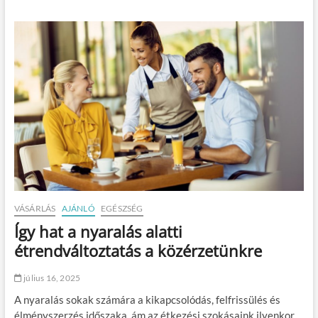
u
v
ó
s
a
t
z
g
v
o
y
á
s
j
s
u
ö
á
t
j
r
a
j
o
z
ö
l
á
n
s
s
a
z
a
z
?
h
ú
e
j
g
?
y
e
VÁSÁRLÁS
AJÁNLÓ
EGÉSZSÉG
k
Így hat a nyaralás alatti
b
e
étrendváltoztatás a közérzetünkre
–
e
július 16, 2025
z
e
A nyaralás sokak számára a kikapcsolódás, felfrissülés és
k
élményszerzés időszaka, ám az étkezési szokásaink ilyenkor