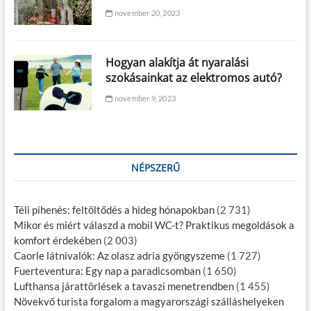
november 20, 2023
Hogyan alakítja át nyaralási
szokásainkat az elektromos autó?
november 9, 2023
NÉPSZERŰ
Téli pihenés: feltöltődés a hideg hónapokban
(2 731)
Mikor és miért válaszd a mobil WC-t? Praktikus megoldások a
komfort érdekében
(2 003)
Caorle látnivalók: Az olasz adria gyöngyszeme
(1 727)
Fuerteventura: Egy nap a paradicsomban
(1 650)
Lufthansa járattörlések a tavaszi menetrendben
(1 455)
Növekvő turista forgalom a magyarországi szálláshelyeken