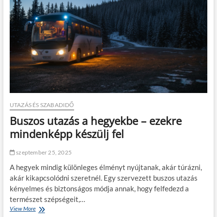
r
d
a
n
t
o
i
d
a
,
j
m
t
i
ó
e
:
l
m
ő
e
t
g
t
UTAZÁS ÉS SZABADIDŐ
m
e
Buszos utazás a hegyekbe – ezekre
e
l
n
e
mindenképp készülj fel
t
k
e
t
szeptember 25, 2025
n
r
i
o
A hegyek mindig különleges élményt nyújtanak, akár túrázni,
a
m
akár kikapcsolódni szeretnél. Egy szervezett buszos utazás
r
o
kényelmes és biztonságos módja annak, hogy felfedezd a
é
s
g
természet szépségeit,…
a
i
u
View More
B
t
t