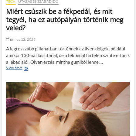
TECH
UTAZÁS ÉS SZABADIDŐ
ü
é
n
Miért csúszik be a fékpedál, és mit
s
k
k
tegyél, ha ez autópályán történik meg
r
ö
e
veled?
z
e
l
június 12, 2025
é
A legrosszabb pillanatban történnek az ilyen dolgok, például
b
e
amikor 130-nál lassítanál, de a fékpedál hirtelen szinte eltűnik
n
a lábad alól. Olyan érzés, mintha gumiból lenne,…
–
View More
M
í
i
g
é
y
r
t
t
a
c
l
s
á
ú
l
s
d
z
m
i
e
k
g
b