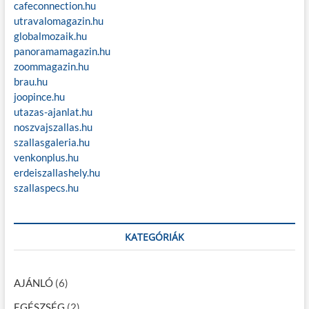
k
cafeconnection.hu
o
t
l
utravalomagazin.hu
m
u
f
globalmozaik.hu
l
a
o
t
panoramamagazin.hu
r
é
p
zoommagazin.hu
t
s
brau.hu
é
o
k
r
joopince.hu
ö
z
d
r
utazas-ajanlat.hu
e
n
noszvajszallas.hu
á
k
y
szallasgaleria.hu
é
e
s
venkonplus.hu
b
z
e
a
erdeiszallashely.hu
e
n
t
szallaspecs.hu
t
u
d
a
KATEGÓRIÁK
t
o
s
AJÁNLÓ
(6)
o
t
EGÉSZSÉG
(2)
t