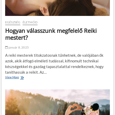
a
e
l
a
e
f
g
é
j
k
EGÉSZSÉG
ÉLETMÓD
o
p
b
Hogyan válasszunk megfelelő Reiki
e
b
d
mestert?
s
á
z
l
á
január 8, 2025
,
l
é
A reiki mesterek titokzatosnak tűnhetnek, de valójában ők
l
s
á
azok, akik átfogó elméleti tudással, kifinomult technikai
m
s
készségekkel és gazdag tapasztalattal rendelkeznek, hogy
i
t
t
taníthassák a reikit. Az…
S
t
View More
H
z
e
o
i
g
g
l
y
y
v
é
a
á
l
n
s
,
v
v
h
á
á
a
l