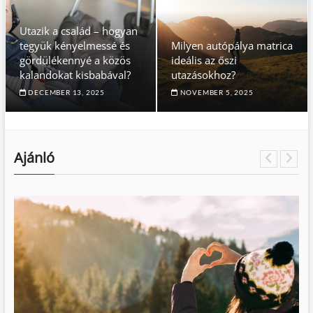
Utazik a család – hogyan
tegyük kényelmessé és
Milyen autópálya matrica
gördülékennyé a közös
ideális az őszi
kalandokat kisbabával?
utazásokhoz?
DECEMBER 13, 2025
NOVEMBER 5, 2025
Ajánló