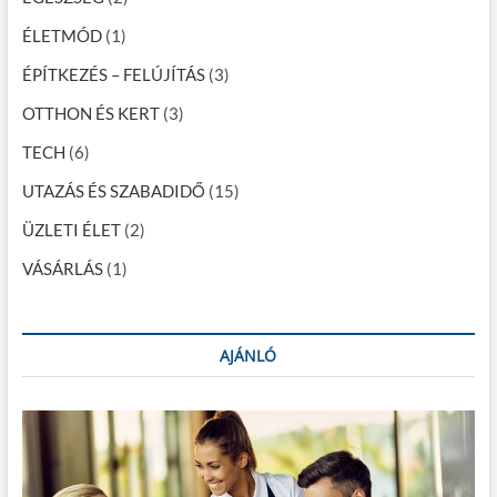
h
ÉLETMÓD
(1)
o
n
ÉPÍTKEZÉS – FELÚJÍTÁS
(3)
t
?
OTTHON ÉS KERT
(3)
TECH
(6)
UTAZÁS ÉS SZABADIDŐ
(15)
ÜZLETI ÉLET
(2)
VÁSÁRLÁS
(1)
AJÁNLÓ