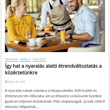
VÁSÁRLÁS
AJÁNLÓ
EGÉSZSÉG
Így hat a nyaralás alatti étrendváltoztatás a
közérzetünkre
július 16, 2025
A nyaralás sokak számára a kikapcsolódás, felfrissülés és
élményszerzés időszaka, ám az étkezési szokásaink ilyenkor
gyakran teljesen átalakulnak. Más alapanyagok, új ízek, eltérő
étkezési időpontok,…