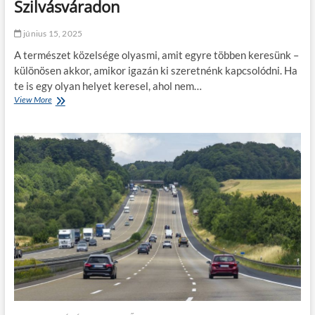
Szilvásváradon
t
r
e
június 15, 2025
n
A természet közelsége olyasmi, amit egyre többen keresünk –
d
v
különösen akkor, amikor igazán ki szeretnénk kapcsolódni. Ha
á
te is egy olyan helyet keresel, ahol nem…
l
View More
E
t
r
o
d
z
e
t
i
a
p
t
i
á
h
s
e
a
n
k
é
ö
s
z
,
é
v
r
í
z
z
e
e
t
s