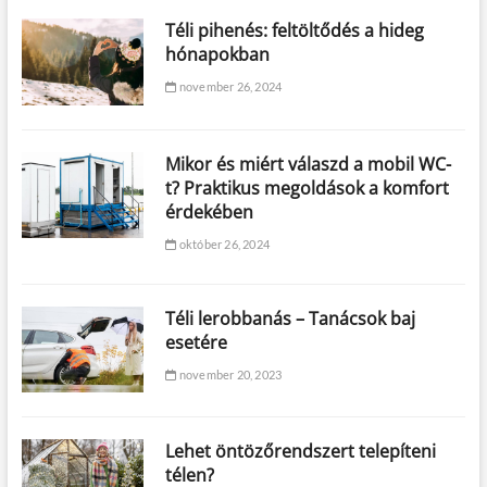
Téli pihenés: feltöltődés a hideg
hónapokban
november 26, 2024
Mikor és miért válaszd a mobil WC-
t? Praktikus megoldások a komfort
érdekében
október 26, 2024
Téli lerobbanás – Tanácsok baj
esetére
november 20, 2023
Lehet öntözőrendszert telepíteni
télen?