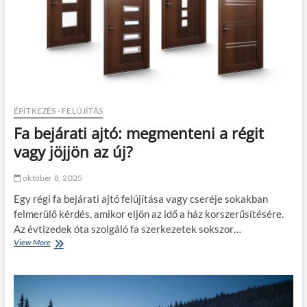
l
t
é
s
d
i
l
e
m
ÉPÍTKEZÉS - FELÚJÍTÁS
m
Fa bejárati ajtó: megmenteni a régit
á
i
vagy jöjjön az új?
–
m
október 8, 2025
i
t
Egy régi fa bejárati ajtó felújítása vagy cseréje sokakban
é
felmerülő kérdés, amikor eljön az idő a ház korszerűsítésére.
r
Az évtizedek óta szolgáló fa szerkezetek sokszor…
d
View More
F
e
a
m
b
e
e
s
j
t
á
u