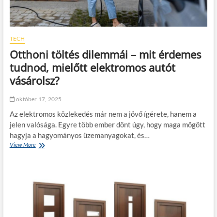
TECH
Otthoni töltés dilemmái – mit érdemes
tudnod, mielőtt elektromos autót
vásárolsz?
október 17, 2025
Az elektromos közlekedés már nem a jövő ígérete, hanem a
jelen valósága. Egyre több ember dönt úgy, hogy maga mögött
hagyja a hagyományos üzemanyagokat, és…
View More
O
t
t
h
o
n
i
t
ö