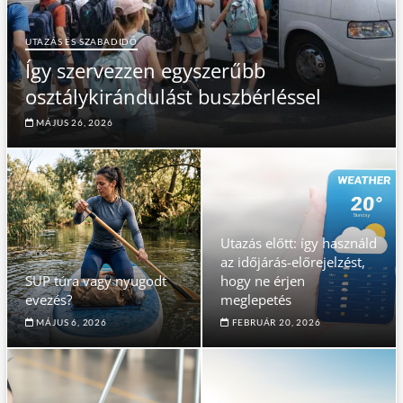
UTAZÁS ÉS SZABADIDŐ
Így szervezzen egyszerűbb
osztálykirándulást buszbérléssel
MÁJUS 26, 2026
Utazás előtt: így használd
az időjárás-előrejelzést,
SUP túra vagy nyugodt
hogy ne érjen
evezés?
meglepetés
MÁJUS 6, 2026
FEBRUÁR 20, 2026