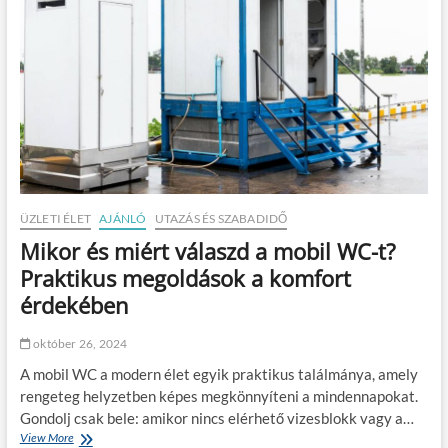
l
h
e
e
e
r
d
n
t
?
é
?
s
:
f
e
l
t
ö
l
ÜZLETI ÉLET
AJÁNLÓ
UTAZÁS ÉS SZABADIDŐ
t
Mikor és miért válaszd a mobil WC-t?
ő
d
Praktikus megoldások a komfort
é
érdekében
s
a
h
október 26, 2024
i
A mobil WC a modern élet egyik praktikus találmánya, amely
d
e
rengeteg helyzetben képes megkönnyíteni a mindennapokat.
g
Gondolj csak bele: amikor nincs elérhető vizesblokk vagy a…
h
View More
M
ó