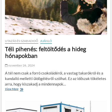
r
e
a
a
z
s
d
a
s
o
u
z
n
t
u
ó
n
p
k
á
m
l
e
UTAZÁS ÉS SZABADIDŐ
AJÁNLÓ
y
g
Téli pihenés: feltöltődés a hideg
á
f
n
e
hónapokban
t
l
ö
e
november 26, 2024
r
l
t
ő
A tél nem csak a forró csokoládéról, a vastag takarókról és a
é
R
kandalló melletti üldögélésről szólhat. Ez az időszak tökéletes
n
e
arra, hogy kiszakadj a mindennapok…
i
i
k
View More
T
k
m
é
i
e
l
m
g
i
e
v
p
s
e
i
t