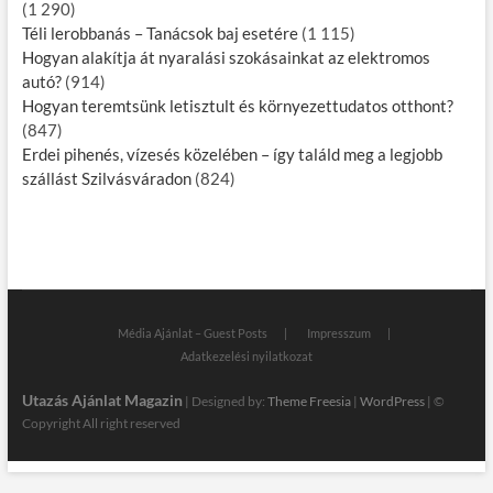
(1 290)
Téli lerobbanás – Tanácsok baj esetére
(1 115)
Hogyan alakítja át nyaralási szokásainkat az elektromos
autó?
(914)
Hogyan teremtsünk letisztult és környezettudatos otthont?
(847)
Erdei pihenés, vízesés közelében – így találd meg a legjobb
szállást Szilvásváradon
(824)
Média Ajánlat – Guest Posts
Impresszum
Adatkezelési nyilatkozat
Utazás Ajánlat Magazin
| Designed by:
Theme Freesia
|
WordPress
| ©
Copyright All right reserved