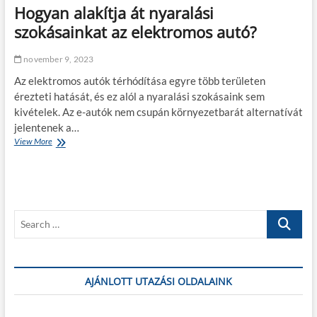
Hogyan alakítja át nyaralási
c
s
szokásainkat az elektromos autó?
o
k
november 9, 2023
b
a
Az elektromos autók térhódítása egyre több területen
j
érezteti hatását, és ez alól a nyaralási szokásaink sem
e
kivételek. Az e-autók nem csupán környezetbarát alternatívát
s
e
jelentenek a…
t
View More
H
é
o
r
g
e
y
a
n
S
a
l
e
a
a
k
r
í
c
AJÁNLOTT UTAZÁSI OLDALAINK
t
j
h
a
…