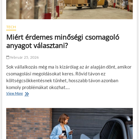
TECH
Miért érdemes minőségi csomagoló
anyagot választani?
február 25, 2026
Sok vállalkozás még ma is kizárólag az ár alapján dönt, amikor
csomagolási megoldásokat keres. Rövid távon ez
költségcsökkentésnek tűnhet, hosszabb távon azonban
komoly problémákat okozhat.…
View More
M
i
é
r
t
é
r
d
e