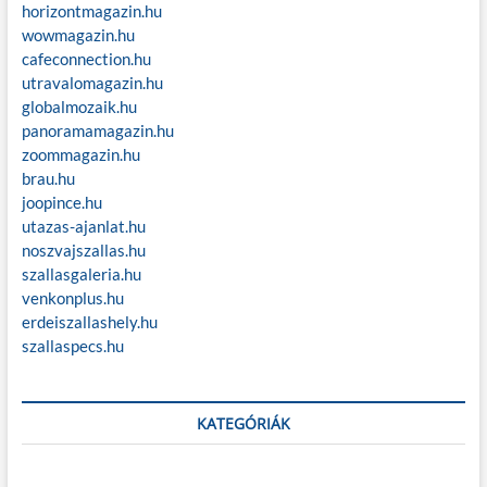
á
horizontmagazin.hu
t
wowmagazin.hu
n
cafeconnection.hu
y
utravalomagazin.hu
a
r
globalmozaik.hu
a
panoramamagazin.hu
l
zoommagazin.hu
á
brau.hu
s
i
joopince.hu
s
utazas-ajanlat.hu
z
noszvajszallas.hu
o
szallasgaleria.hu
k
venkonplus.hu
á
s
erdeiszallashely.hu
a
szallaspecs.hu
i
n
k
a
KATEGÓRIÁK
t
a
z