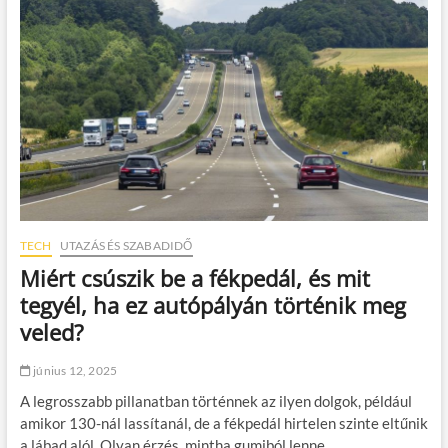
o
o
n
t
i
v
t
á
ö
l
l
a
t
s
é
z
s
t
d
a
i
n
l
i
e
?
m
TECH
UTAZÁS ÉS SZABADIDŐ
m
Miért csúszik be a fékpedál, és mit
á
i
tegyél, ha ez autópályán történik meg
–
veled?
m
i
t
június 12, 2025
é
A legrosszabb pillanatban történnek az ilyen dolgok, például
r
d
amikor 130-nál lassítanál, de a fékpedál hirtelen szinte eltűnik
e
a lábad alól. Olyan érzés, mintha gumiból lenne,…