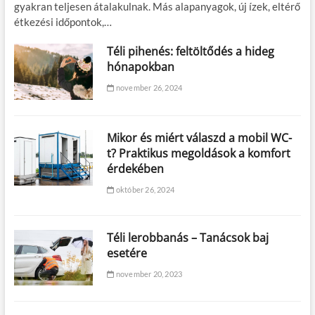
gyakran teljesen átalakulnak. Más alapanyagok, új ízek, eltérő
étkezési időpontok,…
Téli pihenés: feltöltődés a hideg
hónapokban
november 26, 2024
Mikor és miért válaszd a mobil WC-
t? Praktikus megoldások a komfort
érdekében
október 26, 2024
Téli lerobbanás – Tanácsok baj
esetére
november 20, 2023