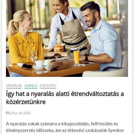
VÁSÁRLÁS
AJÁNLÓ
EGÉSZSÉG
Így hat a nyaralás alatti étrendváltoztatás a
közérzetünkre
július 16, 2025
A nyaralás sokak számára a kikapcsolódás, felfrissülés és
élményszerzés időszaka, ám az étkezési szokásaink ilyenkor