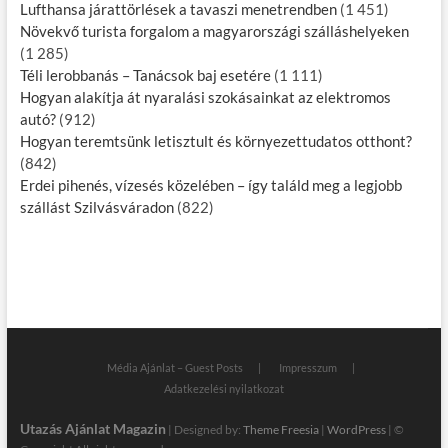
Lufthansa járattörlések a tavaszi menetrendben
(1 451)
Növekvő turista forgalom a magyarországi szálláshelyeken
(1 285)
Téli lerobbanás – Tanácsok baj esetére
(1 111)
Hogyan alakítja át nyaralási szokásainkat az elektromos
autó?
(912)
Hogyan teremtsünk letisztult és környezettudatos otthont?
(842)
Erdei pihenés, vízesés közelében – így találd meg a legjobb
szállást Szilvásváradon
(822)
Média Ajánlat – Guest Posts
Impresszum
Adatkezelési nyilatkozat
Utazás Ajánlat Magazin
| Designed by:
Theme Freesia
|
WordPress
| ©