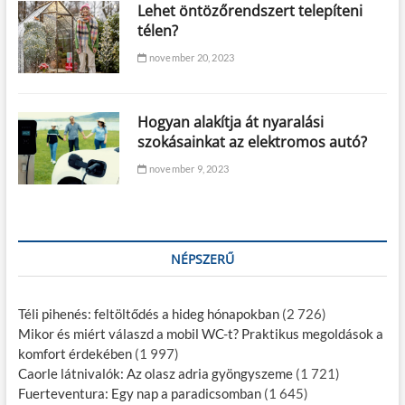
Lehet öntözőrendszert telepíteni
télen?
november 20, 2023
Hogyan alakítja át nyaralási
szokásainkat az elektromos autó?
november 9, 2023
NÉPSZERŰ
Téli pihenés: feltöltődés a hideg hónapokban
(2 726)
Mikor és miért válaszd a mobil WC-t? Praktikus megoldások a
komfort érdekében
(1 997)
Caorle látnivalók: Az olasz adria gyöngyszeme
(1 721)
Fuerteventura: Egy nap a paradicsomban
(1 645)