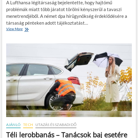
é
A Lufthansa légitársaság bejelentette, hogy hajtómű
o
s
s
problémák miatt több járatot törölni kényszerül a tavaszi
m
a
menetrendjéből. A német dpa hírügynökség érdeklődésére a
i
u
t
társaság pénteken adott tájékoztatást…
t
t
View More
L
ó
e
u
t
g
f
v
y
t
á
é
h
s
l
a
á
,
n
r
h
s
o
a
a
l
e
j
s
z
á
z
a
r
?
u
a
t
t
ó
t
p
ö
á
r
l
l
AJÁNLÓ
TECH
UTAZÁS ÉS SZABADIDŐ
y
é
Téli lerobbanás – Tanácsok baj esetére
á
s