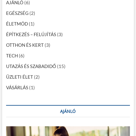
e
AJÁNLÓ
(6)
l
EGÉSZSÉG
e
(2)
k
ÉLETMÓD
(1)
t
r
ÉPÍTKEZÉS – FELÚJÍTÁS
(3)
o
m
OTTHON ÉS KERT
(3)
o
s
TECH
(6)
a
u
UTAZÁS ÉS SZABADIDŐ
(15)
t
ó
ÜZLETI ÉLET
(2)
?
VÁSÁRLÁS
(1)
AJÁNLÓ