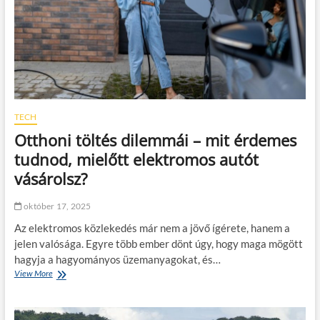
m
e
s
m
i
n
ő
s
é
TECH
g
Otthoni töltés dilemmái – mit érdemes
i
c
tudnod, mielőtt elektromos autót
s
vásárolsz?
o
m
a
október 17, 2025
g
Az elektromos közlekedés már nem a jövő ígérete, hanem a
o
l
jelen valósága. Egyre több ember dönt úgy, hogy maga mögött
ó
hagyja a hagyományos üzemanyagokat, és…
a
View More
O
n
t
y
t
a
h
g