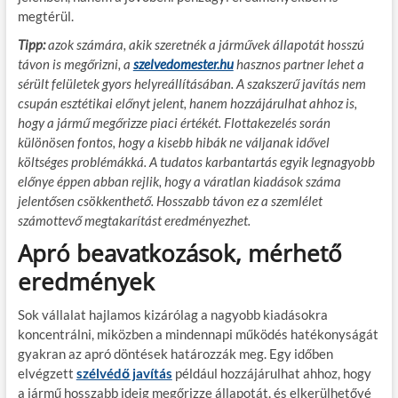
megtérül.
Tipp:
azok számára, akik szeretnék a járművek állapotát hosszú
távon is megőrizni, a
szelvedomester.hu
hasznos partner lehet a
sérült felületek gyors helyreállításában. A szakszerű javítás nem
csupán esztétikai előnyt jelent, hanem hozzájárulhat ahhoz is,
hogy a jármű megőrizze piaci értékét. Flottakezelés során
különösen fontos, hogy a kisebb hibák ne váljanak idővel
költséges problémákká. A tudatos karbantartás egyik legnagyobb
előnye éppen abban rejlik, hogy a váratlan kiadások száma
jelentősen csökkenthető. Hosszabb távon ez a szemlélet
számottevő megtakarítást eredményezhet.
Apró beavatkozások, mérhető
eredmények
Sok vállalat hajlamos kizárólag a nagyobb kiadásokra
koncentrálni, miközben a mindennapi működés hatékonyságát
gyakran az apró döntések határozzák meg. Egy időben
elvégzett
szélvédő javítás
például hozzájárulhat ahhoz, hogy
a jármű hosszabb ideig megőrizze állapotát, és elkerülhetővé