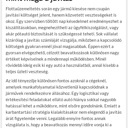
Flottaüzemeltetés során egy jármű kiesése nem csupán
javítási költséget jelent, hanem közvetett veszteségeket is
okoz. Egy szervizben töltött nap késedelmet eredményezhet a
kiszállításokban, megnehezítheti az ügyfélkiszolgálást, vagy
akár pótautó biztosítását is szükségessé teheti. Sok vállalat
kizárólag a javítás számláját vizsgálja, miközben a kapcsolódó
költségek gyakran ennél jóval magasabbak. Éppen ezért a
gyorsan elvégezhető, célzott beavatkozások különösen nagy
értéket képviselnek a mindennapi működésben. Minél
rövidebb ideig esik ki egy autó a használatból, annál kisebb a
teljes üzleti veszteség.
Az idő tényezője különösen fontos azoknál a cégeknél,
amelyek munkafolyamatai közvetlenül kapcsolódnak a
járművek rendelkezésre állásához. Egy logisztikai vagy
értékesítési feladatokat ellátó autó hiánya sokkal nagyobb
hatással lehet a működésre, mint elsőre gondolnánk. Emiatt a
karbantartási stratégia kialakításakor nem elegendő a javítás
árát figyelembe venni. Legalább ennyire fontos annak
vizsgálata is, hogy a beavatkozás mennyi időre vonja ki a