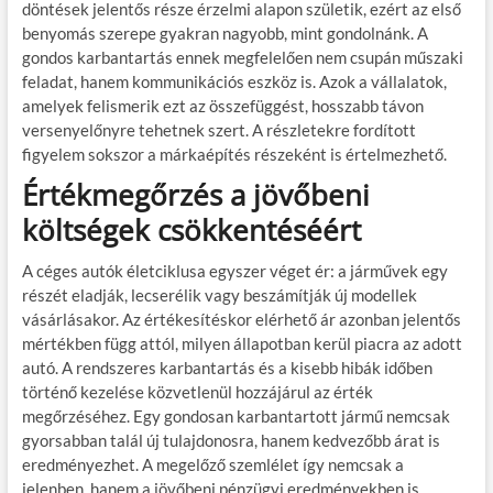
döntések jelentős része érzelmi alapon születik, ezért az első
benyomás szerepe gyakran nagyobb, mint gondolnánk. A
gondos karbantartás ennek megfelelően nem csupán műszaki
feladat, hanem kommunikációs eszköz is. Azok a vállalatok,
amelyek felismerik ezt az összefüggést, hosszabb távon
versenyelőnyre tehetnek szert. A részletekre fordított
figyelem sokszor a márkaépítés részeként is értelmezhető.
Értékmegőrzés a jövőbeni
költségek csökkentéséért
A céges autók életciklusa egyszer véget ér: a járművek egy
részét eladják, lecserélik vagy beszámítják új modellek
vásárlásakor. Az értékesítéskor elérhető ár azonban jelentős
mértékben függ attól, milyen állapotban kerül piacra az adott
autó. A rendszeres karbantartás és a kisebb hibák időben
történő kezelése közvetlenül hozzájárul az érték
megőrzéséhez. Egy gondosan karbantartott jármű nemcsak
gyorsabban talál új tulajdonosra, hanem kedvezőbb árat is
eredményezhet. A megelőző szemlélet így nemcsak a
jelenben, hanem a jövőbeni pénzügyi eredményekben is