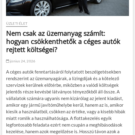
ÜZLETI ÉLET
Nem csak az üzemanyag számít:
hogyan csökkenthetők a céges autók
rejtett költségei?
június 24, 2026
A céges autók fenntartásáról folytatott beszélgetésekben
rendszerint az üzemanyagárak, a lízingdíjak és a kötelező
szervizek kerülnek előtérbe, miközben a valódi költségek
jelentős része kevésbé látványos tényezőkből áll össze. A
vállalatok számára ugyanis nem kizárólag az jelent kiadást,
amikor egy jármű javítóműhelybe kerül, hanem az is, amikor
kiesik a használatból, csökken az értéke, vagy a kisebb hibák
miatt romlik a használhatósága. A flottakezelés egyik
legfontosabb feladata ezért nem csupán a meghibásodások
kezelése, hanem azok megelőzése is. Hosszú távon azok a