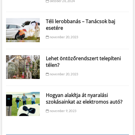
október 26, 2024
Téli lerobbanás – Tanácsok baj
esetére
november 20, 2023
Lehet öntözőrendszert telepíteni
télen?
november 20, 2023
Hogyan alakítja át nyaralási
szokásainkat az elektromos autó?
november 9, 2023