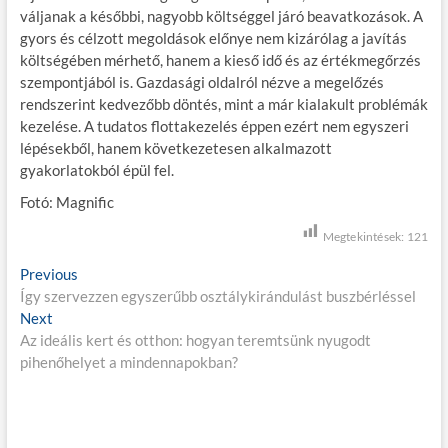
váljanak a későbbi, nagyobb költséggel járó beavatkozások. A
gyors és célzott megoldások előnye nem kizárólag a javítás
költségében mérhető, hanem a kieső idő és az értékmegőrzés
szempontjából is. Gazdasági oldalról nézve a megelőzés
rendszerint kedvezőbb döntés, mint a már kialakult problémák
kezelése. A tudatos flottakezelés éppen ezért nem egyszeri
lépésekből, hanem következetesen alkalmazott
gyakorlatokból épül fel.
Fotó: Magnific
Megtekintések:
121
B
Previous
P
Így szervezzen egyszerűbb osztálykirándulást buszbérléssel
r
e
Next
N
e
j
Az ideális kert és otthon: hogyan teremtsünk nyugodt
e
v
pihenőhelyet a mindennapokban?
x
i
e
t
o
g
p
u
o
s
y