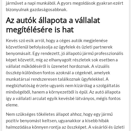
járművet a napi munkából. A gyors megoldások gyakran ezért
bizonyulnak gazdaságosabbnak.
Az autók állapota a vállalat
megítélésére is hat
Kevés szó esik arról, hogy a céges autók megjelenése
közvetlenül befolyásolja az ügyfelek és üzleti partnerek
benyomásait. Egy rendezett, jó állapotú jármű professzionális
képet közvetít, míg az elhanyagolt részletek sok esetben a
vállalat működéséről is üzenetet hordoznak. A vizuális
összkép különösen fontos azoknál a cégeknél, amelyek
munkatársai rendszeresen találkoznak ügyfelekkel. A
megbízhatóság érzete ugyanis nem kizárólag a szolgáltatás
minőségéből, hanem a környezetből is épül. Az autó állapota
így a vállalati arculat egyik kevésbé látványos, mégis fontos
eleme.
Nem szükséges tökéletes állapot ahhoz, hogy egy jármű
pozitív benyomást keltsen, ugyanakkor a kisebb hibák
halmozódása könnyen rontja az összképet. A vásárlói és üzleti