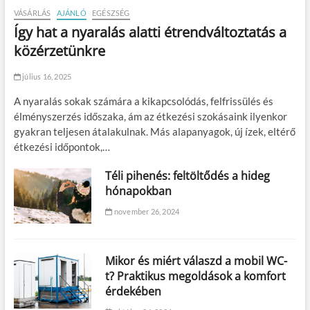
VÁSÁRLÁS
AJÁNLÓ
EGÉSZSÉG
Így hat a nyaralás alatti étrendváltoztatás a
közérzetünkre
július 16, 2025
A nyaralás sokak számára a kikapcsolódás, felfrissülés és
élményszerzés időszaka, ám az étkezési szokásaink ilyenkor
gyakran teljesen átalakulnak. Más alapanyagok, új ízek, eltérő
étkezési időpontok,…
Téli pihenés: feltöltődés a hideg
hónapokban
november 26, 2024
Mikor és miért válaszd a mobil WC-
t? Praktikus megoldások a komfort
érdekében