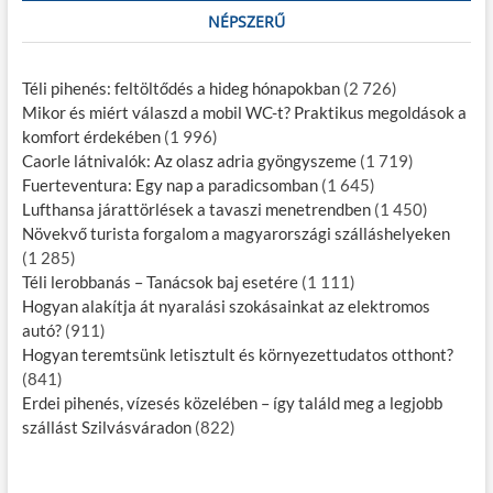
NÉPSZERŰ
Téli pihenés: feltöltődés a hideg hónapokban
(2 726)
Mikor és miért válaszd a mobil WC-t? Praktikus megoldások a
komfort érdekében
(1 996)
Caorle látnivalók: Az olasz adria gyöngyszeme
(1 719)
Fuerteventura: Egy nap a paradicsomban
(1 645)
Lufthansa járattörlések a tavaszi menetrendben
(1 450)
Növekvő turista forgalom a magyarországi szálláshelyeken
(1 285)
Téli lerobbanás – Tanácsok baj esetére
(1 111)
Hogyan alakítja át nyaralási szokásainkat az elektromos
autó?
(911)
Hogyan teremtsünk letisztult és környezettudatos otthont?
(841)
Erdei pihenés, vízesés közelében – így találd meg a legjobb
szállást Szilvásváradon
(822)