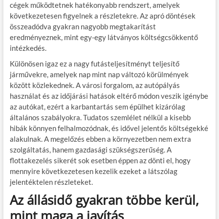
cégek működtetnek hatékonyabb rendszert, amelyek
következetesen figyelnek a részletekre. Az apró döntések
összeadódva gyakran nagyobb megtakarítást
eredményeznek, mint egy-egy látványos költségcsökkentő
intézkedés.
Különösen igaz ez a nagy futásteljesítményt teljesítő
járművekre, amelyek nap mint nap változó körülmények
között közlekednek. A városi forgalom, az autópályás
használat és az időjárási hatások eltérő módon veszik igénybe
az autókat, ezért a karbantartás sem épülhet kizárólag
általános szabályokra. Tudatos szemlélet nélkül a kisebb
hibák könnyen felhalmozódnak, és idővel jelentős költségekké
alakulnak. A megelőzés ebben a környezetben nem extra
szolgáltatás, hanem gazdasági szükségszerűség. A
flottakezelés sikerét sok esetben éppen az dönti el, hogy
mennyire következetesen kezelik ezeket a látszólag
jelentéktelen részleteket.
Az állásidő gyakran többe kerül,
mint maga a javítás