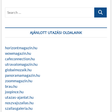
s
p
z
t
o
S
é
:
s
e
t
s
a
:
r
n
c
AJÁNLOTT UTAZÁSI OLDALAINK
a
h
…
v
horizontmagazin.hu
i
wowmagazin.hu
cafeconnection.hu
g
utravalomagazin.hu
á
globalmozaik.hu
panoramamagazin.hu
c
zoommagazin.hu
i
brau.hu
ó
joopince.hu
utazas-ajanlat.hu
noszvajszallas.hu
szallasgaleria.hu